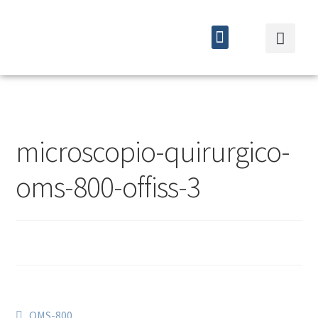
Quiénes somos
Cursos y eventos
microscopio-quirurgico-
oms-800-offiss-3
OMS-800