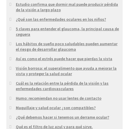
Estudio confirma que dormir mal puede producir pérdida
de la visión a largo plazo
¿Qué son las enfermedades oculares en los niños?
5 claves para entender el glaucoma, la principal causa de
ceguera
Los hábitos de sueño poco saludables pueden aumentar
el riesgo de desarrollar glaucoma
Así es como el estrés puede hacer que pierdas la vista
Visión borrosa: el superalimento que ayuda a mejorar la
vista y proteger la salud ocular
Cuál es la relación entre la pérdida de la visión y las
enfermedades cardiovasculares
Humo: recomiendan no usar lentes de contacto
Maquillaje y salud ocular ¿son compatibles?
¿Qué debemos hacer si tenemos un derrame ocular?
Qué es el filtro de luz azul y para qué sirve.