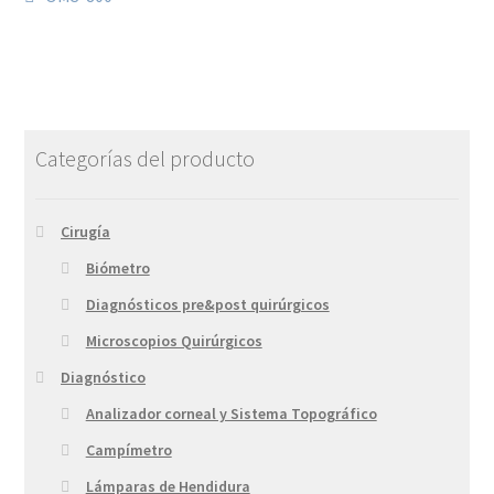
Categorías del producto
Cirugía
Biómetro
Diagnósticos pre&post quirúrgicos
Microscopios Quirúrgicos
Diagnóstico
Analizador corneal y Sistema Topográfico
Campímetro
Lámparas de Hendidura