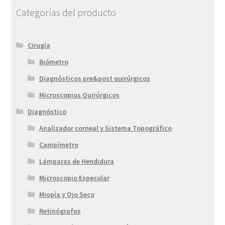
Categorías del producto
Cirugía
Biómetro
Diagnósticos pre&post quirúrgicos
Microscopios Quirúrgicos
Diagnóstico
Analizador corneal y Sistema Topográfico
Campímetro
Lámparas de Hendidura
Microscopio Especular
Miopía y Ojo Seco
Retinógrafos