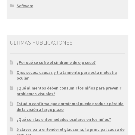
Software
ULTIMAS PUBLICACIONES
¿Por qué se sufre el síndrome de ojo seco?
Ojos secos: causas y tratamiento para esta molestia
ocular
¿Qué alimentos deben consumir los niños para prevenir
problemas visuales?
Estudio confirma que dormir mal puede producir pérdida
de la visión a largo plazo
¿Qué son las enfermedades oculares en los niños?
5 claves para entender el glaucoma, la principal causa de
ceguera