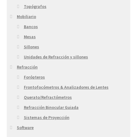
Topógrafos
Mobiliario
Bancos
Mesas
Sillones
Unidades de Refracción y sillones
Refracción
Forópteros
Frontofocómetros & Analizadores de Lentes
Querato/Refractómetros
Refracción Binocular Guiada
Sistemas de Proyección
Software