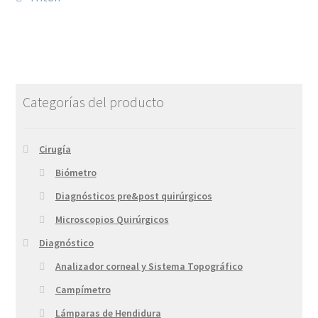
Categorías del producto
Cirugía
Biómetro
Diagnósticos pre&post quirúrgicos
Microscopios Quirúrgicos
Diagnóstico
Analizador corneal y Sistema Topográfico
Campímetro
Lámparas de Hendidura