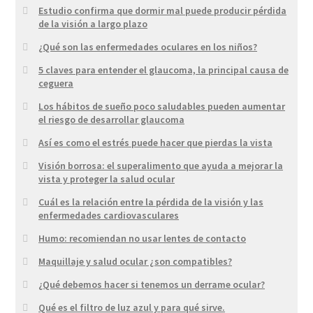
Estudio confirma que dormir mal puede producir pérdida
de la visión a largo plazo
¿Qué son las enfermedades oculares en los niños?
5 claves para entender el glaucoma, la principal causa de
ceguera
Los hábitos de sueño poco saludables pueden aumentar
el riesgo de desarrollar glaucoma
Así es como el estrés puede hacer que pierdas la vista
Visión borrosa: el superalimento que ayuda a mejorar la
vista y proteger la salud ocular
Cuál es la relación entre la pérdida de la visión y las
enfermedades cardiovasculares
Humo: recomiendan no usar lentes de contacto
Maquillaje y salud ocular ¿son compatibles?
¿Qué debemos hacer si tenemos un derrame ocular?
Qué es el filtro de luz azul y para qué sirve.