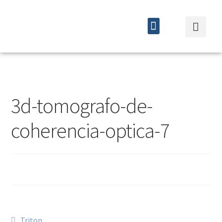
Quiénes somos
Cursos y eventos
3d-tomografo-de-
coherencia-optica-7
Triton