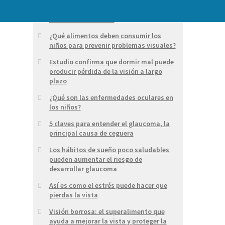
Ojos secos: causas y tratamiento para
esta molestia ocular
¿Qué alimentos deben consumir los
niños para prevenir problemas visuales?
Estudio confirma que dormir mal puede
producir pérdida de la visión a largo
plazo
¿Qué son las enfermedades oculares en
los niños?
5 claves para entender el glaucoma, la
principal causa de ceguera
Los hábitos de sueño poco saludables
pueden aumentar el riesgo de
desarrollar glaucoma
Así es como el estrés puede hacer que
pierdas la vista
Visión borrosa: el superalimento que
ayuda a mejorar la vista y proteger la