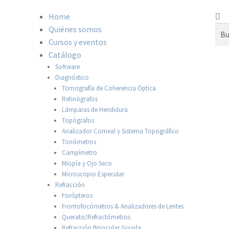
Home
Quiénes somos
Cursos y eventos
Catálogo
Software
Diagnóstico
Tomografía de Coherencia Óptica
Retinógrafos
Lámparas de Hendidura
Topógrafos
Analizador Corneal y Sistema Topográfico
Tonómetros
Campímetro
Miopía y Ojo Seco
Microscopio Especular
Refracción
Forópteros
Frontofocómetros & Analizadores de Lentes
Querato/Refractómetros
Refracción Binocular Guiada