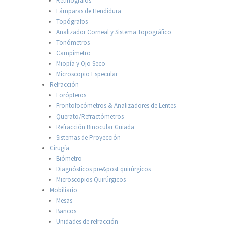
Retinógrafos
Lámparas de Hendidura
Topógrafos
Analizador Corneal y Sistema Topográfico
Tonómetros
Campímetro
Miopía y Ojo Seco
Microscopio Especular
Refracción
Forópteros
Frontofocómetros & Analizadores de Lentes
Querato/Refractómetros
Refracción Binocular Guiada
Sistemas de Proyección
Cirugía
Biómetro
Diagnósticos pre&post quirúrgicos
Microscopios Quirúrgicos
Mobiliario
Mesas
Bancos
Unidades de refracción