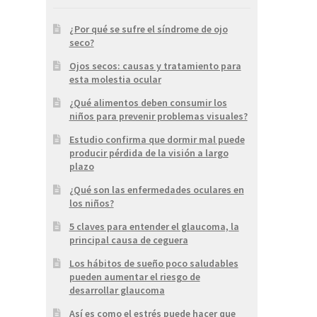
¿Por qué se sufre el síndrome de ojo
seco?
Ojos secos: causas y tratamiento para
esta molestia ocular
¿Qué alimentos deben consumir los
niños para prevenir problemas visuales?
Estudio confirma que dormir mal puede
producir pérdida de la visión a largo
plazo
¿Qué son las enfermedades oculares en
los niños?
5 claves para entender el glaucoma, la
principal causa de ceguera
Los hábitos de sueño poco saludables
pueden aumentar el riesgo de
desarrollar glaucoma
Así es como el estrés puede hacer que