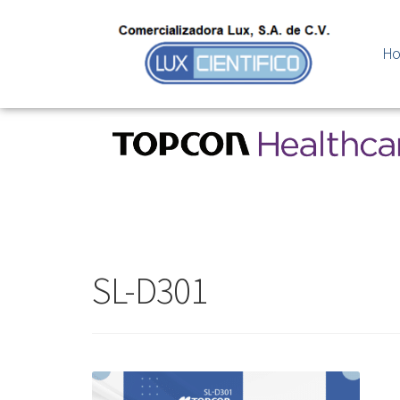
H
SL-D301