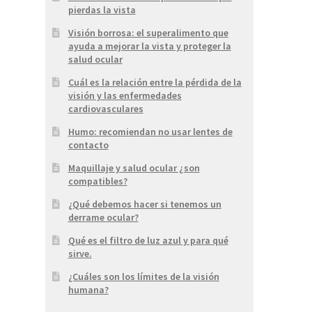
pierdas la vista
Visión borrosa: el superalimento que
ayuda a mejorar la vista y proteger la
salud ocular
Cuál es la relación entre la pérdida de la
visión y las enfermedades
cardiovasculares
Humo: recomiendan no usar lentes de
contacto
Maquillaje y salud ocular ¿son
compatibles?
¿Qué debemos hacer si tenemos un
derrame ocular?
Qué es el filtro de luz azul y para qué
sirve.
¿Cuáles son los límites de la visión
humana?