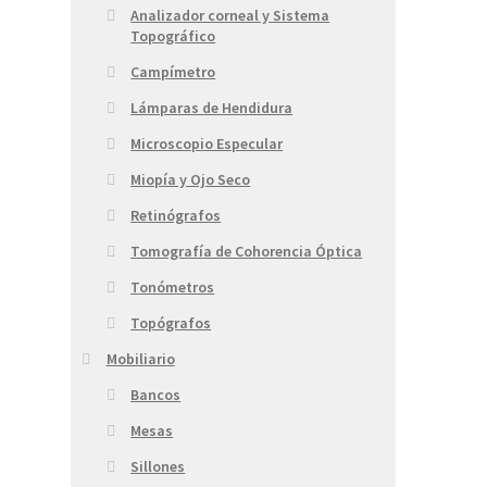
Analizador corneal y Sistema
Topográfico
Campímetro
Lámparas de Hendidura
Microscopio Especular
Miopía y Ojo Seco
Retinógrafos
Tomografía de Cohorencia Óptica
Tonómetros
Topógrafos
Mobiliario
Bancos
Mesas
Sillones