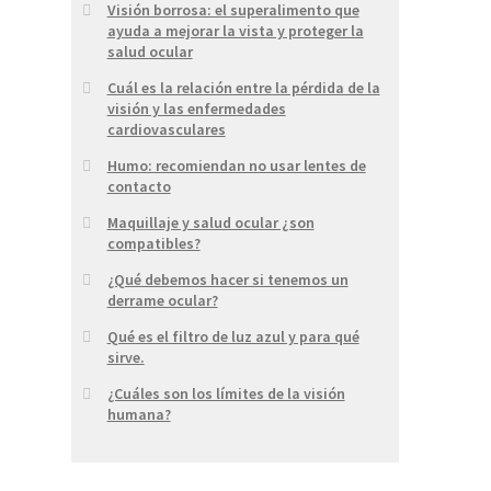
Visión borrosa: el superalimento que
ayuda a mejorar la vista y proteger la
salud ocular
Cuál es la relación entre la pérdida de la
visión y las enfermedades
cardiovasculares
Humo: recomiendan no usar lentes de
contacto
Maquillaje y salud ocular ¿son
compatibles?
¿Qué debemos hacer si tenemos un
derrame ocular?
Qué es el filtro de luz azul y para qué
sirve.
¿Cuáles son los límites de la visión
humana?