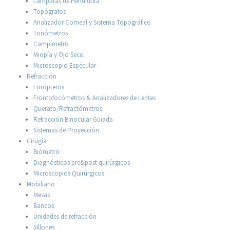
Lámparas de Hendidura
Topógrafos
Analizador Corneal y Sistema Topográfico
Tonómetros
Campímetro
Miopía y Ojo Seco
Microscopio Especular
Refracción
Forópteros
Frontofocómetros & Analizadores de Lentes
Querato/Refractómetros
Refracción Binocular Guiada
Sistemas de Proyección
Cirugía
Biómetro
Diagnósticos pre&post quirúrgicos
Microscopios Quirúrgicos
Mobiliario
Mesas
Bancos
Unidades de refracción
Sillones