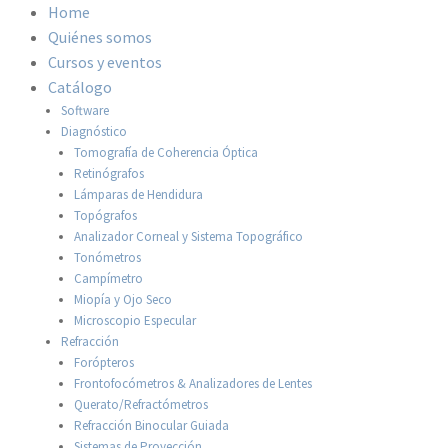
Home
Quiénes somos
Cursos y eventos
Catálogo
Software
Diagnóstico
Tomografía de Coherencia Óptica
Retinógrafos
Lámparas de Hendidura
Topógrafos
Analizador Corneal y Sistema Topográfico
Tonómetros
Campímetro
Miopía y Ojo Seco
Microscopio Especular
Refracción
Forópteros
Frontofocómetros & Analizadores de Lentes
Querato/Refractómetros
Refracción Binocular Guiada
Sistemas de Proyección