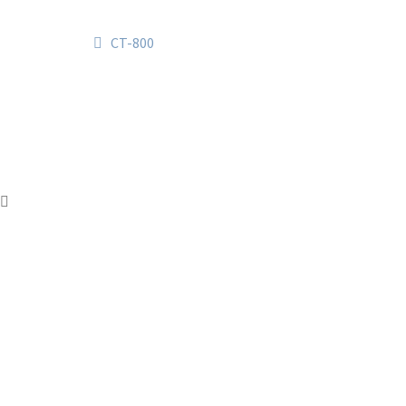
Navegación
Anterior:
CT-800
de
entradas