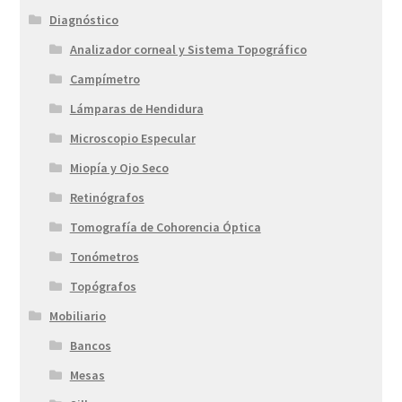
Diagnóstico
Analizador corneal y Sistema Topográfico
Campímetro
Lámparas de Hendidura
Microscopio Especular
Miopía y Ojo Seco
Retinógrafos
Tomografía de Cohorencia Óptica
Tonómetros
Topógrafos
Mobiliario
Bancos
Mesas