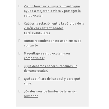
Visión borrosa: el superalimento que
ayuda a mejorar la vista y proteger la
salud ocular
Cuál es la relación entre la pérdida de la
visión y las enfermedades
cardiovasculares
Humo: recomiendan no usar lentes de
contacto
Maquillaje y salud ocular ¿son
compatibles?
¿Qué debemos hacer si tenemos un
derrame ocular?
Qué es el filtro de luz azul y para qué
sirve.
¿Cuáles son los límites de la visión
humana?