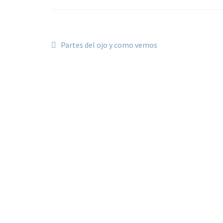
Navegación
Anterior:
Partes del ojo y como vemos
de
entradas