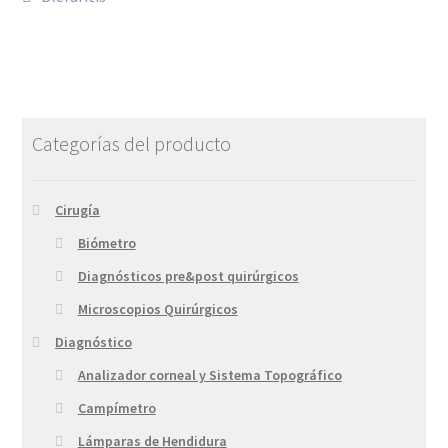
Categorías del producto
Cirugía
Biómetro
Diagnósticos pre&post quirúrgicos
Microscopios Quirúrgicos
Diagnóstico
Analizador corneal y Sistema Topográfico
Campímetro
Lámparas de Hendidura